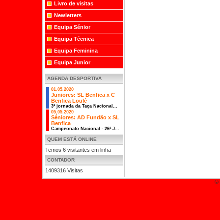
Livro de visitas
Newletters
Equipa Sénior
Equipa Técnica
Equipa Feminina
Equipa Junior
AGENDA DESPORTIVA
01.05.2020
Juniores: SL Benfica x C
Benfica Loulé
3ª jornada da Taça Nacional...
05.05.2020
Séniores: AD Fundão x SL
Benfica
Campeonato Nacional - 26ª J...
QUEM ESTÁ ONLINE
Temos 6 visitantes em linha
CONTADOR
1409316 Visitas
© 