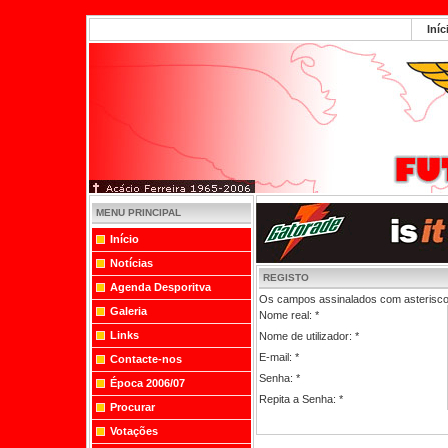
Iníc
MENU PRINCIPAL
Início
Notícias
REGISTO
Agenda Desporitva
Os campos assinalados com asterisco (
Galeria
Nome real: *
Links
Nome de utilizador: *
E-mail: *
Contacte-nos
Senha: *
Época 2006/07
Repita a Senha: *
Procurar
Votações