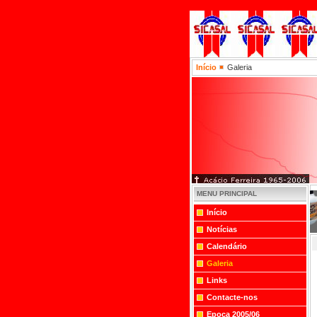
Início
Galeria
MENU PRINCIPAL
Início
Notícias
Calendário
Galeria
Links
Contacte-nos
Epoca 2005/06