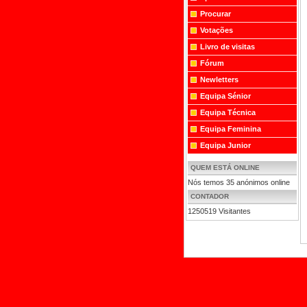
Procurar
Votações
Livro de visitas
Fórum
Newletters
Equipa Sénior
Equipa Técnica
Equipa Feminina
Equipa Junior
QUEM ESTÁ ONLINE
Nós temos 35 anónimos online
CONTADOR
1250519 Visitantes