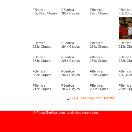
FBenfica
FBenfica
FBenfica
FBenfica
= 2, 297x Cliques
261x Cliques
220x Cliques
= 1, 258x
FBenfica
FBenfica
FBenfica
FBenfica
223x Cliques
194x Cliques
184x Cliques
213x Cli
FBenfica
FBenfica
FBenfica
FBenfica
173x Cliques
228x Cliques
159x Cliques
172x Cli
FBenfica
FBenfica
FBenfica
FBenfica
252x Cliques
202x Cliques
193x Cliques
= 1, 314x
FBenfica
FBenfica
FBenfica
FBenfica
217x Cliques
185x Cliques
250x Cliques
238x Cli
1
|
2
|
3
|
4
>> Seguinte
:
Último
© Futsal Benfica todos os direitos reservados