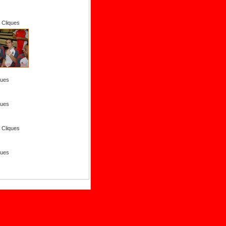
 Cliques
ques
ques
 Cliques
ques