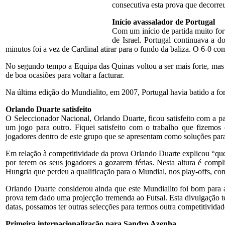
consecutiva esta prova que decorre
Início avassalador de Portugal
Com um início de partida muito for
de Israel. Portugal continuava a 
minutos foi a vez de Cardinal atirar para o fundo da baliza. O 6-0 c
No segundo tempo a Equipa das Quinas voltou a ser mais forte, mas
de boa ocasiões para voltar a facturar.
Na última edição do Mundialito, em 2007, Portugal havia batido a for
Orlando Duarte satisfeito
O Seleccionador Nacional, Orlando Duarte, ficou satisfeito com a pa
um jogo para outro. Fiquei satisfeito com o trabalho que fizemos
jogadores dentro de este grupo que se apresentam como soluções para
Em relação à competitividade da prova Orlando Duarte explicou “que
por terem os seus jogadores a gozarem férias. Nesta altura é comp
Hungria que perdeu a qualificação para o Mundial, nos play-offs, c
Orlando Duarte considerou ainda que este Mundialito foi bom para a
prova tem dado uma projecção tremenda ao Futsal. Esta divulgação te
datas, possamos ter outras selecções para termos outra competitividad
Primeira internacionalização para Sandro Azenha