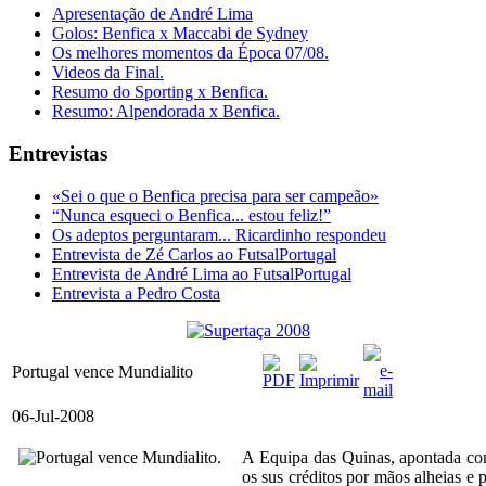
Apresentação de André Lima
Golos: Benfica x Maccabi de Sydney
Os melhores momentos da Época 07/08.
Videos da Final.
Resumo do Sporting x Benfica.
Resumo: Alpendorada x Benfica.
Entrevistas
«Sei o que o Benfica precisa para ser campeão»
“Nunca esqueci o Benfica... estou feliz!”
Os adeptos perguntaram... Ricardinho respondeu
Entrevista de Zé Carlos ao FutsalPortugal
Entrevista de André Lima ao FutsalPortugal
Entrevista a Pedro Costa
Portugal vence Mundialito
06-Jul-2008
A Equipa das Quinas, apontada como
os sus créditos por mãos alheias e