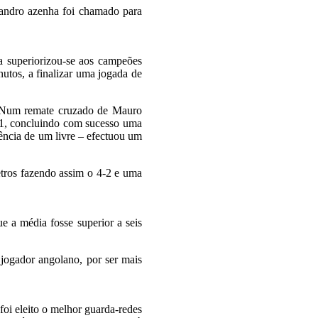
Sandro azenha foi chamado para
a superiorizou-se aos campeões
nutos, a finalizar uma jogada de
. Num remate cruzado de Mauro
-1, concluindo com sucesso uma
ência de um livre – efectuou um
tros fazendo assim o 4-2 e uma
e a média fosse superior a seis
jogador angolano, por ser mais
oi eleito o melhor guarda-redes