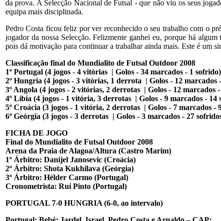
da prova. A Selecção Nacional de Futsal - que não viu os seus joga
equipa mais disciplinada.
Pedro Costa ficou feliz por ver reconhecido o seu trabalho com o pr
jogador da nossa Selecção. Felizmente ganhei eu, porque há algum
pois dá motivação para continuar a trabalhar ainda mais. Este é um sin
Classificação final do Mundialito de Futsal Outdoor 2008
1º Portugal (4 jogos - 4 vitórias | Golos - 34 marcados - 1 sofrido)
2º Hungria (4 jogos - 3 vitórias, 1 derrota | Golos - 12 marcados -
3º Angola (4 jogos - 2 vitórias, 2 derrotas | Golos - 12 marcados -
4º Líbia (4 jogos - 1 vitória, 3 derrotas | Golos - 9 marcados - 14 
5º Croácia (3 jogos - 1 vitória, 2 derrotas | Golos - 7 marcados - 9
6º Geórgia (3 jogos - 3 derrotas | Golos - 3 marcados - 27 sofrido
FICHA DE JOGO
Final do Mundialito de Futsal Outdoor 2008
Arena da Praia de Alagoa/Altura (Castro Marim)
1º Árbitro: Danijel Janosevic (Croácia)
2º Árbitro: Shota Kukhilava (Geórgia)
3º Árbitro: Hélder Carmo (Portugal)
Cronometrista: Rui Pinto (Portugal)
PORTUGAL 7-0 HUNGRIA (6-0, ao intervalo)
Portugal: Bebé; Jardel, Israel, Pedro Costa e Arnaldo – CAP;