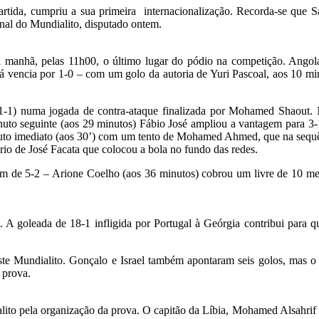
artida, cumpriu a sua primeira internacionalização. Recorda-se que 
inal do Mundialito, disputado ontem.
ta manhã, pelas 11h00, o último lugar do pódio na competição. Angol
já vencia por 1-0 – com um golo da autoria de Yuri Pascoal, aos 10 mi
 (1-1) numa jogada de contra-ataque finalizada por Mohamed Shaout
nuto seguinte (aos 29 minutos) Fábio José ampliou a vantagem para 3
inuto imediato (aos 30’) com um tento de Mohamed Ahmed, que na sequ
rio de José Facata que colocou a bola no fundo das redes.
em de 5-2 – Arione Coelho (aos 36 minutos) cobrou um livre de 10 me
A goleada de 18-1 infligida por Portugal à Geórgia contribui para qu
te Mundialito. Gonçalo e Israel também apontaram seis golos, mas o 
 prova.
lito pela organização da prova. O capitão da Líbia, Mohamed Alsahrif f