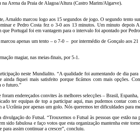
u na Arena da Praia de Alagoa/Altura (Castro Marim/Algarve).
te, Arnaldo marcou logo aos 15 segundos de jogo. O segundo tento surg
dominar e Pedro Costa fez o 3-0 aos 13 minutos. Um minuto depois Ar
om que Portugal foi em vantagem para o intervalo foi apontado por Pedro
 marcou apenas um tento – o 7-0 – por intermédio de Gonçalo aos 21 
mação magiar, nas meias-finais, por 5-1.
rticipação neste Mundialito. “A qualidade foi aumentando de dia para 
 e ainda fiquei mais satisfeito porque ficámos com mais opções. Con
 o futuro.”
 foram endereçados convites às melhores selecções – Brasil, Espanha, 
licado ter equipas de top a participar aqui, mas pudemos contar com
om a Ucrânia por apenas um golo. Nós queremos ter dificuldades para 
 divulgação do Futsal. “Trouxemos o Futsal às pessoas que estão na p
m sido fabulosa e faço votos que esta organização mantenha este torne
e para assim continuar a crescer”, concluiu.