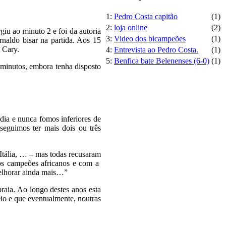
1:
Pedro Costa capitão
(1)
2:
loja online
(2)
iu ao minuto 2 e foi da autoria
3:
Video dos bicampeões
(1)
naldo bisar na partida. Aos 15
 Cary.
4:
Entrevista ao Pedro Costa.
(1)
5:
Benfica bate Belenenses (6-0)
(1)
minutos, embora tenha disposto
dia e nunca fomos inferiores de
seguimos ter mais dois ou três
Itália, … – mas todas recusaram
 os campeões africanos e com a
melhorar ainda mais…”
raia. Ao longo destes anos esta
io e que eventualmente, noutras