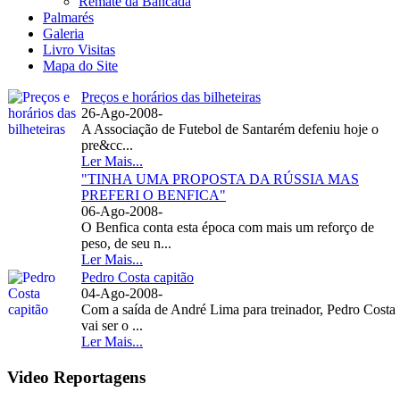
Remate da Bancada
Palmarés
Galeria
Livro Visitas
Mapa do Site
Preços e horários das bilheteiras
26-Ago-2008
-
A Associação de Futebol de Santarém defeniu hoje o
pre&cc...
Ler Mais...
"TINHA UMA PROPOSTA DA RÚSSIA MAS
PREFERI O BENFICA"
06-Ago-2008
-
O Benfica conta esta época com mais um reforço de
peso, de seu n...
Ler Mais...
Pedro Costa capitão
04-Ago-2008
-
Com a saída de André Lima para treinador, Pedro Costa
vai ser o ...
Ler Mais...
Video Reportagens