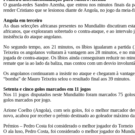
O guarda-redes Sandro Azenha, que entrou nos minutos finais da p
render Cristiano que se lesionou diante de Angola, no jogo da meia-f
Angola em terceiro
As duas selecções africanas presentes no Mundialito discutiram es
africanos, que exploraram sobretudo o contra-ataque, e ao intervalo 
insistência do ataque angolano.
No segundo tempo, aos 21 minutos, os líbios igualaram a partida
Teixeira os angolanos voltaram à vantagem aos 28 minutos, e no mi
jogada de contra-ataque. Os líbios ainda conseguiram reduzir no m
remate que ia ao lado da baliza, mas contou com um desvio involuntá
Os angolanos continuaram a insistir no ataque e chegaram à vantag
“bomba” de Mauro Teixeira selou o resultado final aos 39 minutos.
Setenta e cinco golos marcados em 11 jogos
Nos 11 jogos disputados neste Mundialito foram marcados 75 golos. 
golos marcados por jogo.
Arione Coelho (Angola), com seis golos, foi o melhor marcador des
novo, acabou por receber o prémio destinado ao goleador máximo da
Prémios – Pedro Costa foi considerado o melhor jogador do Torneio
O ala luso, Pedro Costa, foi considerado o melhor jogador do Mundia