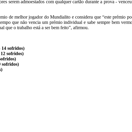
dores serem admoestados com qualquer cartão durante a prova - venceu 
émio de melhor jogador do Mundialito e considera que “este prémio podi
 tempo que não vencia um prémio individual e sabe sempre bem vermo
al que o trabalho está a ser bem feito”, afirmou.
 14 sofridos)
 12 sofridos)
sofridos)
 sofridos)
s)