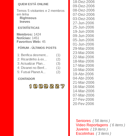
18-Dez-2006
QUEM ESTÁ ONLINE
09-Dez-2006
08-Dez-2006
Temos 5 visitantes e 2 membros
em linha
07-Dez-2006
Righteous
03-Dez-2006
lneves
27-Jun-2006
25-Jun-2006
ESTATÍSTICAS
19-Jun-2006
Membros:
1424
09-Jun-2006
Notícias:
1451
05-Jun-2006
Favoritos Web:
45
01-Jun-2006
FÓRUM - ÚLTIMOS POSTS
29-Mai-2006
23-Mai-2006
1:
Benfica desment...
(1)
22-Mai-2006
2:
Ricardinho à ex...
(2)
18-Mai-2006
3:
Actualizar Plan...
(3)
17-Mai-2006
4:
Divanei no Benf...
(1)
10-Mai-2006
5:
Futsal Planet A...
(2)
19-Abr-2006
04-Abr-2006
CONTADOR
21-Mar-2006
16-Mar-2006
14-Mar-2006
07-Mar-2006
27-Fev-2006
20-Fev-2006
Seniores
( 56 itens )
Video Reportagens
( 6 itens )
Juvenis
( 19 itens )
Escolinhas
( 3 itens )