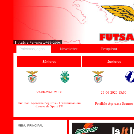
Próximos jogos
Newsletter
Pesquisar
Séniores
Juniores
23-06-2020 21:00
23-06-2020 15:00
Pavilhão Açoreana Seguros - Transmissão em
Pavilhão Açoreana Seguros
directo da Sport TV
MENU PRINCIPAL
Início