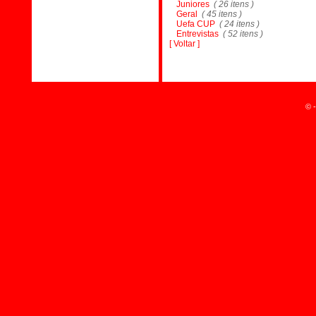
Juniores
( 26 itens )
Geral
( 45 itens )
Uefa CUP
( 24 itens )
Entrevistas
( 52 itens )
[ Voltar ]
© -