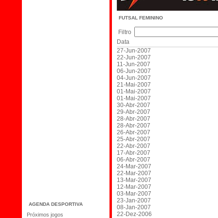
Notícias
FUTSAL FEMININO
Fórum
Filtro
Agenda Desporitva
Data
Galeria
27-Jun-2007
22-Jun-2007
Blog
11-Jun-2007
Links
06-Jun-2007
04-Jun-2007
Contacte-nos
21-Mai-2007
01-Mai-2007
Época 2006/07
01-Mai-2007
Procurar
30-Abr-2007
29-Abr-2007
Votações
28-Abr-2007
28-Abr-2007
Livro de visitas
26-Abr-2007
25-Abr-2007
Newletters
22-Abr-2007
Equipa Sénior
17-Abr-2007
06-Abr-2007
Equipa Técnica
24-Mar-2007
22-Mar-2007
Equipa Feminina
13-Mar-2007
Equipa Junior
12-Mar-2007
03-Mar-2007
23-Jan-2007
AGENDA DESPORTIVA
08-Jan-2007
22-Dez-2006
Próximos jogos