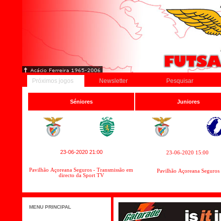
Próximos jogos
Newsletter
Pesquisar
Séniores
Juniores
23-06-2020 21:00
23-06-2020 15:00
Pavilhão Açoreana Seguros - Transmissão em
Pavilhão Açoreana Seguros
directo da Sport TV
MENU PRINCIPAL
Início