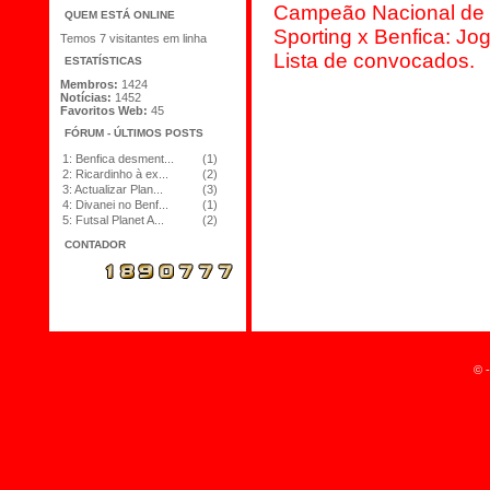
Campeão Nacional de 
QUEM ESTÁ ONLINE
Sporting x Benfica: Jo
Temos 7 visitantes em linha
Lista de convocados.
ESTATÍSTICAS
Membros:
1424
Notícias:
1452
Favoritos Web:
45
FÓRUM - ÚLTIMOS POSTS
1:
Benfica desment...
(1)
2:
Ricardinho à ex...
(2)
3:
Actualizar Plan...
(3)
4:
Divanei no Benf...
(1)
5:
Futsal Planet A...
(2)
CONTADOR
© -