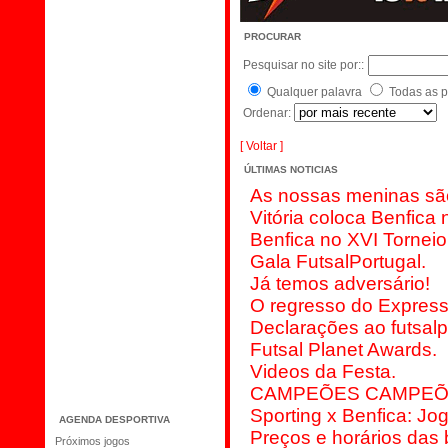
Notícias
PROCURAR
Fórum
Pesquisar no site por::
Agenda Desporitva
Qualquer palavra
Todas as p
Galeria
Ordenar:
Blog
Links
[ Voltar ]
Contacte-nos
ÚLTIMAS NOTICIAS
Época 2006/07
As nossas meninas sã
Vitória coloca Benfica 
Procurar
Benfica no XVI Torneio
Votações
Gala FutsalPortugal.
Livro de visitas
Já temos adversário!
Newletters
O regresso do Expres
Equipa Sénior
Declarações ao futsalp
Equipa Técnica
Futsal Planet Awards.
Equipa Feminina
Videos da Festa.
Equipa Junior
CAMPEÕES CAMPEÕ
Sporting x Benfica: Jo
AGENDA DESPORTIVA
Preços e horários das b
Próximos jogos