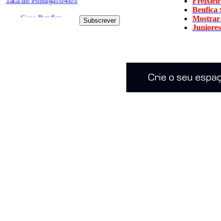
Freixiei
Casa Benfica
Benfica 
Gondomar
Mostrar
Juniores
Taca de Portugal 04/05
Final Four 2007
2 Fase III UEFA CUP
Final do campeonato
Intercontinental 2007