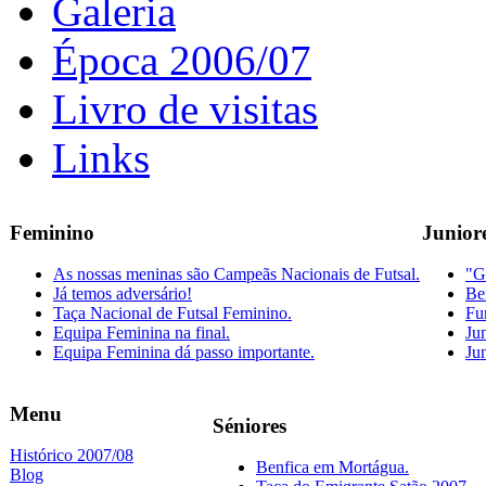
Galeria
Época 2006/07
Livro de visitas
Links
Feminino
Junior
As nossas meninas são Campeãs Nacionais de Futsal.
"G
Já temos adversário!
Be
Taça Nacional de Futsal Feminino.
Fu
Equipa Feminina na final.
Ju
Equipa Feminina dá passo importante.
Jun
Menu
Séniores
Histórico 2007/08
Benfica em Mortágua.
Blog