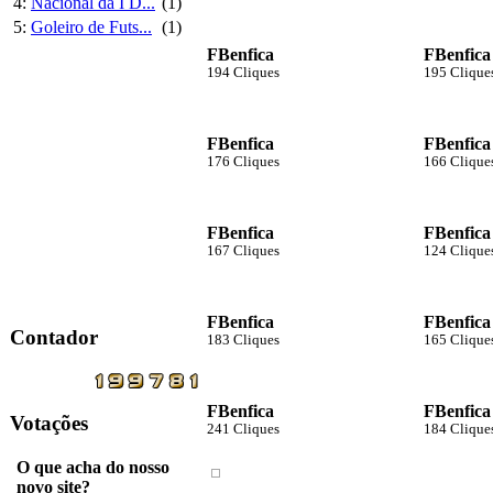
4:
Nacional da I D...
(1)
5:
Goleiro de Futs...
(1)
FBenfica
FBenfica
194 Cliques
195 Clique
FBenfica
FBenfica
176 Cliques
166 Clique
FBenfica
FBenfica
167 Cliques
124 Clique
FBenfica
FBenfica
Contador
183 Cliques
165 Clique
FBenfica
FBenfica
Votações
241 Cliques
184 Clique
O que acha do nosso
novo site?