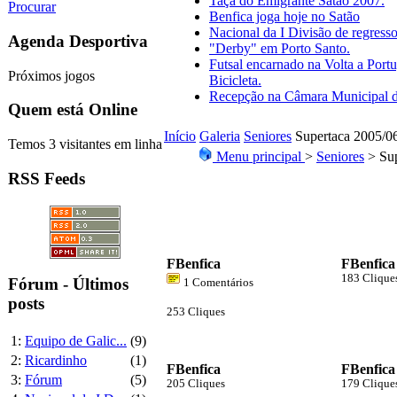
Taça do Emigrante Satão 2007.
Procurar
Benfica joga hoje no Satão
Nacional da I Divisão de regresso
Agenda Desportiva
"Derby" em Porto Santo.
Futsal encarnado na Volta a Port
Próximos jogos
Bicicleta.
Recepção na Câmara Municipal 
Quem está Online
Início
Galeria
Seniores
Supertaca 2005/0
Temos 3 visitantes em linha
Menu principal
>
Seniores
> Sup
RSS Feeds
FBenfica
FBenfica
183 Clique
Fórum - Últimos
1 Comentários
posts
253 Cliques
1:
Equipo de Galic...
(9)
2:
Ricardinho
(1)
FBenfica
FBenfica
3:
Fórum
(5)
205 Cliques
179 Clique